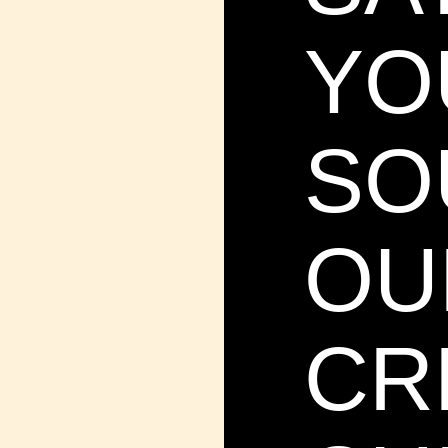
YO
SO
OU
CR