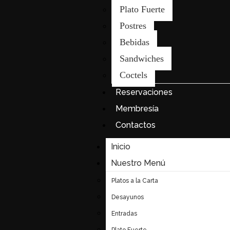
Plato Fuerte
Postres
Bebidas
Sandwiches
Coctels
Reservaciones
Membresía
Contactos
Inicio
Nuestro Menú
Platos a la Carta
Desayunos
Entradas
Plato Fuerte