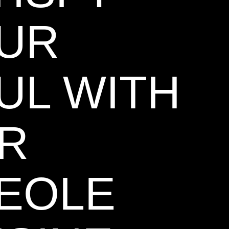
UR
UL WITH
R
EOLE