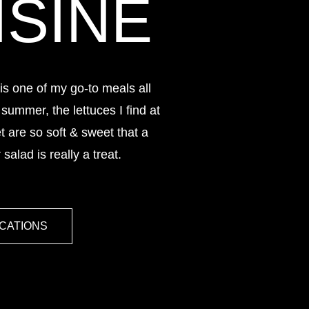
ISINE
is one of my go-to meals all
 summer, the lettuces I find at
 are so soft & sweet that a
alad is really a treat.
OCATIONS