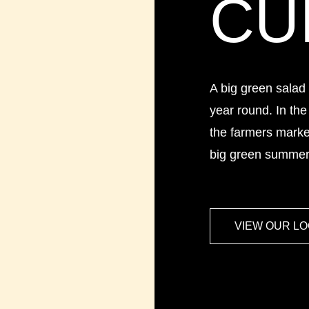
CU
A big green salad 
year round. In the
the farmers market
big green summer s
VIEW OUR L