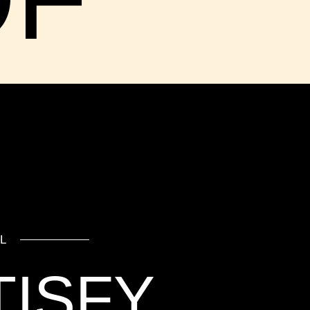
L
TISFY