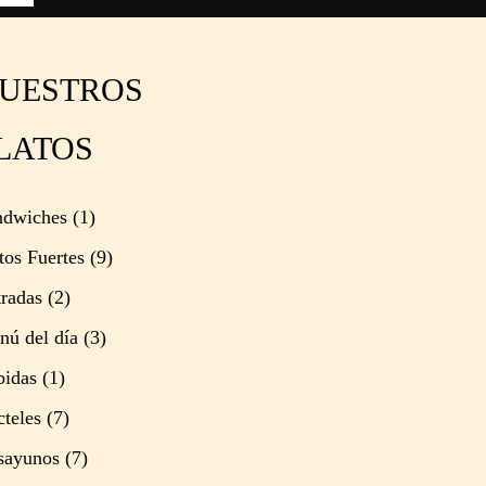
UESTROS
LATOS
ndwiches
(1)
tos Fuertes
(9)
radas
(2)
ú del día
(3)
bidas
(1)
teles
(7)
sayunos
(7)