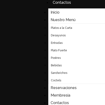
Contactos
Inicio
Nuestro Menú
Platos a la Carta
Desayunos
Entradas
Plato Fuerte
Postres
Bebidas
Sandwiches
Coctels
Reservaciones
Membresía
Contactos