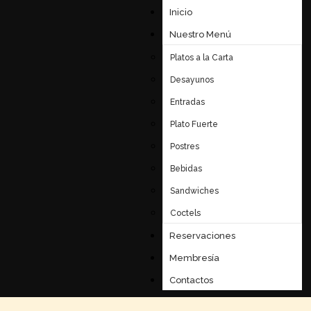
Inicio
Nuestro Menú
Platos a la Carta
Desayunos
Entradas
Plato Fuerte
Postres
Bebidas
Sandwiches
Coctels
Reservaciones
Membresía
Contactos