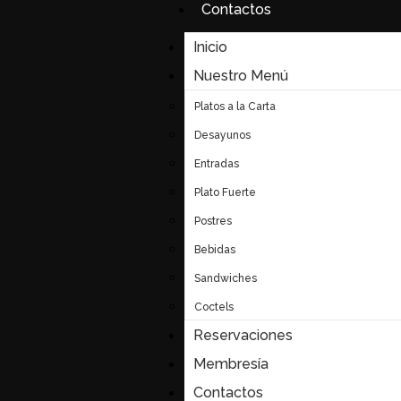
Contactos
Inicio
Nuestro Menú
Platos a la Carta
Desayunos
Entradas
Plato Fuerte
Postres
Bebidas
Sandwiches
Coctels
Reservaciones
Membresía
Contactos