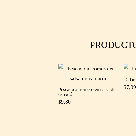
PRODUCT
Tallar
$
7,9
Pescado al romero en salsa de
camarón
$
9,80