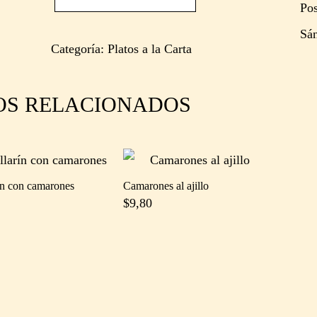
Pos
Sá
Categoría:
Platos a la Carta
OS RELACIONADOS
ín con camarones
Camarones al ajillo
9
$
9,80