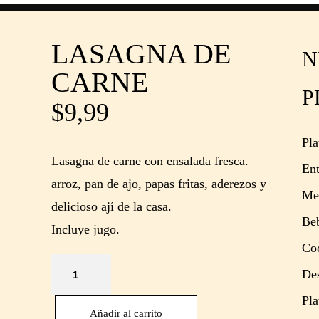
LASAGNA DE
N
CARNE
P
$
9,99
Pla
Lasagna de carne con ensalada fresca.
Ent
arroz, pan de ajo, papas fritas, aderezos y
Men
delicioso ají de la casa.
Be
Incluye jugo.
Coc
De
Pla
Añadir al carrito