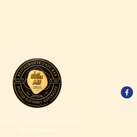
v. Eloy Alfaro 52-01 y Felix Barreiro.
Edificio Phoenix