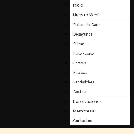
Inicio
Nuestro Menú
Platos a la Carta
Desayunos
Entradas
Plato Fuerte
Postres
Bebidas
Sandwiches
Coctels
Reservaciones
Membresía
Contactos